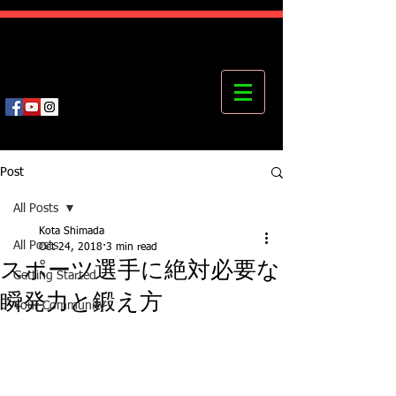
Kota's Mastering Body Institute
MBI
Post
All Posts
Kota Shimada
All Posts
Oct 24, 2018
3 min read
スポーツ選手に絶対必要な
Getting Started
瞬発力と鍛え方
Your Community